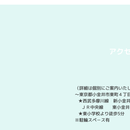
アク
（詳細は個別にご案内いたし
～東京都小金井市東町４丁
★西武多摩川線 新小金井
ＪＲ中央線 東小金井駅
★東小学校より徒歩5分
※駐輪スペ－ス有