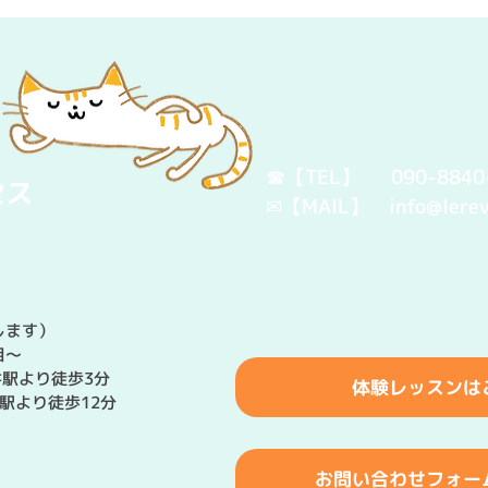
☎【TEL】 090-8840-
セス
​✉【MAIL】
info@lere
ます）​
目～
駅より徒歩3分​
体験レッスンは
より徒歩12分
お問い合わせフォー